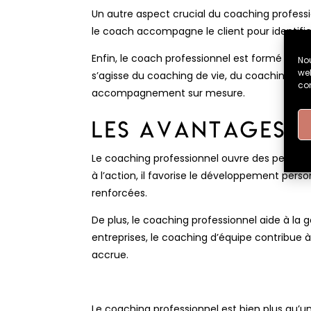
Un autre aspect crucial du coaching profess
le coach accompagne le client pour identifier
Enfin, le coach professionnel est formé à di
Nou
web
s’agisse du coaching de vie, du coaching en
co
accompagnement sur mesure.
Les Avantages 
Le coaching professionnel ouvre des perspecti
à l’action, il favorise le développement per
renforcées.
De plus, le coaching professionnel aide à la 
entreprises, le coaching d’équipe contribue à 
accrue.
Le coaching professionnel est bien plus qu