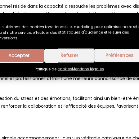
ionnel réside dans la capacité à résoudre les problèmes avec d
 les obstacles et mettre en place des solutions pratiques et ada
verses techniques de coaching, lui permettant de s’adapter aux b
s utilisons des cookies fonctionnels et marketing pour optimiser notre sit
 et notre service, effectuer des statistiques d'audience et le suivi des
 développement professionnel ou du coaching d’équipe, cette po
nversions.
du Coaching Professio
Accepter
Refuser
Préférences
Politique de cookies
Mentions légales
ves insoupçonnées pour les individus et les organisations. En ét
sonnel et professionnel, offrant une meilleure connaissance de
gestion du stress et des émotions, facilitant ainsi un bien-être 
renforcer la collaboration et l’efficacité des équipes, favorisant
’un simple accompagnement ; c’est un véritable catalyseur de